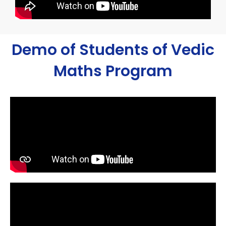
Demo of Students of Vedic
Maths Program