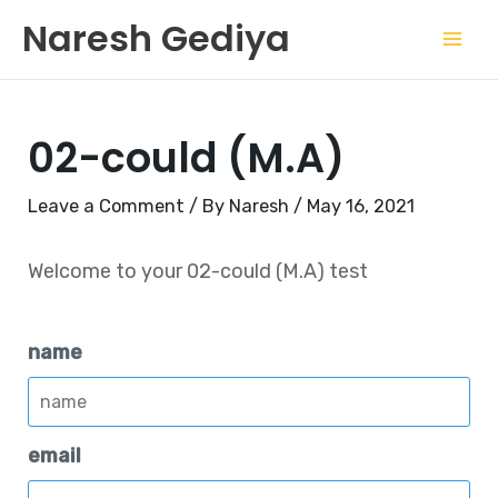
Skip
Mai
Naresh Gediya
to
Men
content
02-could (M.A)
Leave a Comment
/ By
Naresh
/
May 16, 2021
Welcome to your 02-could (M.A) test
name
email