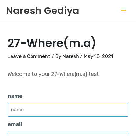
Skip
Mai
Naresh Gediya
to
Men
content
27-Where(m.a)
Leave a Comment
/ By
Naresh
/
May 18, 2021
Welcome to your 27-Where(m.a) test
name
email