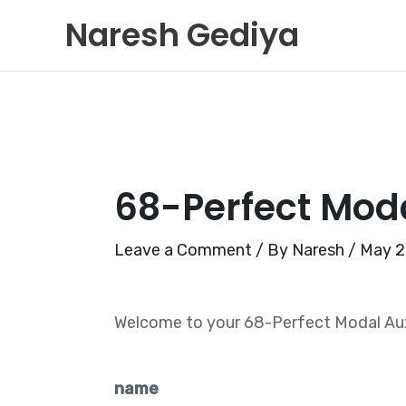
Skip
Naresh Gediya
to
content
68-Perfect Moda
Leave a Comment
/ By
Naresh
/
May 2
Welcome to your 68-Perfect Modal Auxil
name