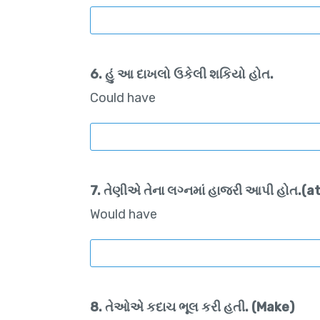
6. હું આ દાખલો ઉકેલી શકિયો હોત.
Could have
7. તેણીએ તેના લગ્નમાં હાજરી આપી હોત.(a
Would have
8. તેઓએ કદાચ ભૂલ કરી હતી. (Make)