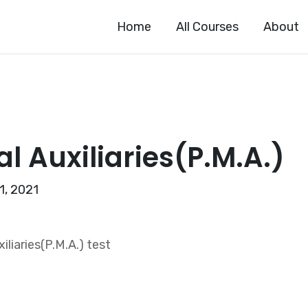
Home
All Courses
About
l Auxiliaries(P.M.A.)
1, 2021
iaries(P.M.A.) test