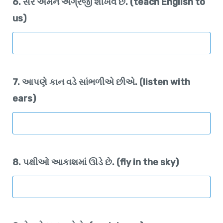
6. સર અમને અંગ્રેજી શીખવે છે. (teach English to
us)
7. આપણે કાન વડે સાંભળીએ છીએ. (listen with
ears)
8. પક્ષીઓ આકાશમાં ઊડે છે. (fly in the sky)