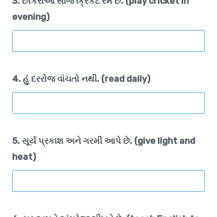
3. છોકરાઓ સાંજે ક્રિકેટ રમે છે. (play cricket in
evening)
4. હું દરરોજ વાંચતો નથી. (read daily)
5. સૂર્ય પ્રકાશ અને ગરમી આપે છે. (give light and
heat)