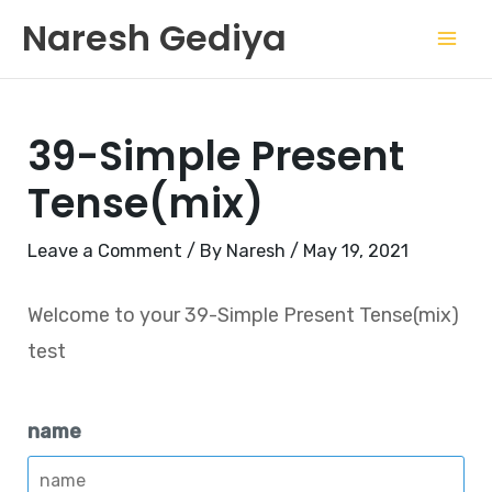
Skip
Mai
Naresh Gediya
to
Men
content
39-Simple Present
Tense(mix)
Leave a Comment
/ By
Naresh
/
May 19, 2021
Welcome to your 39-Simple Present Tense(mix)
test
name