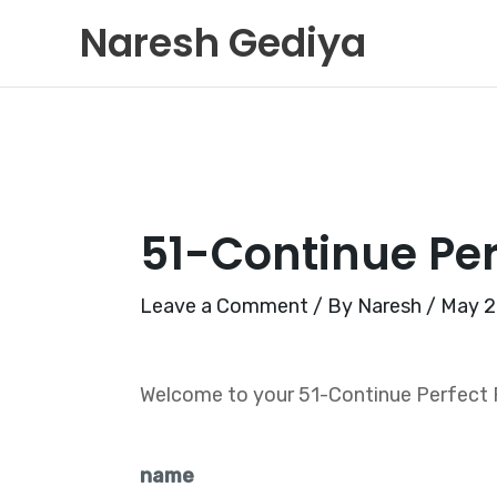
Skip
Naresh Gediya
to
content
51-Continue Per
Leave a Comment
/ By
Naresh
/
May 2
Welcome to your 51-Continue Perfect 
name