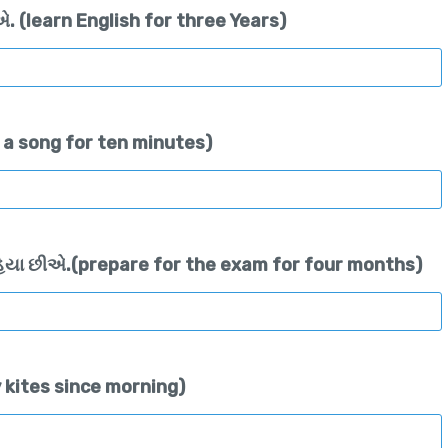
ીએ. (learn English for three Years)
ng a song for ten minutes)
ી રહિયા છીએ.(prepare for the exam for four months)
ly kites since morning)