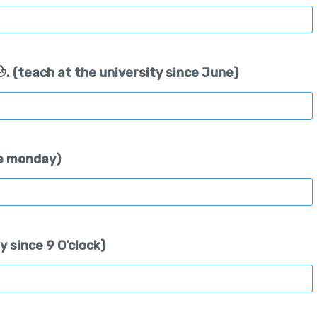
ો છે. (teach at the university since June)
nce monday)
y since 9 O’clock)